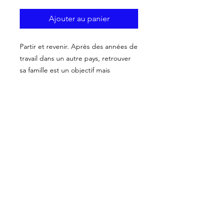
Ajouter au panier
Partir et revenir. Après des années de
travail dans un autre pays, retrouver
sa famille est un objectif mais
comment raconter ce qui s’est passé
entre ? à travers les images
de ce conte, des animaux menaçants
mettent des mots sur
les épreuves vécues par tous ceux qui
reviennent.
Lors de la traversée du grand M, M
comme montagne, misère ou
mystère, le chant des oliviers rappelle
l’espoir du héros qui viendra à bout
de l’exigence de ses féroces
passeurs.