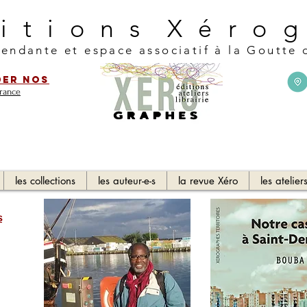
 t i o n s X é r o g
endante et espace associatif à la Goutte 
der nos
France
les collections
les auteur-e-s
la revue Xéro
les atelier
s