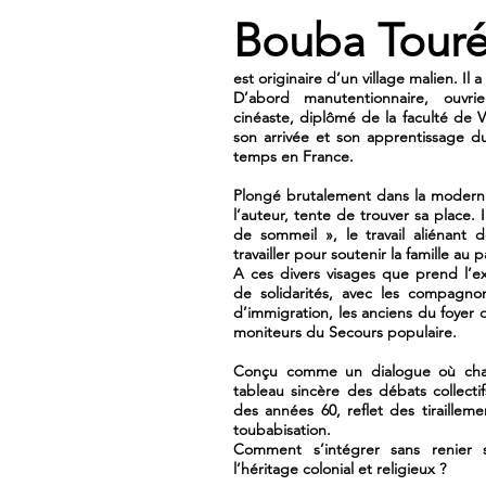
Bouba Tour
est originaire d’un village malien. Il a
D’abord manutentionnaire, ouvri
cinéaste, diplômé de la faculté de V
son arrivée et son apprentissage du
temps en France.
Plongé brutalement dans la modernité
l’auteur, tente de trouver sa place.
de sommeil », le travail aliénant d
travailler pour soutenir la famille au 
A ces divers visages que prend l’e
de solidarités, avec les compagnons
d’immigration, les anciens du foyer 
moniteurs du Secours populaire.
Conçu comme un dialogue où chacu
tableau sincère des débats collecti
des années 60, reflet des tiraille
toubabisation.
Comment s’intégrer sans renier
l’héritage colonial et religieux ?