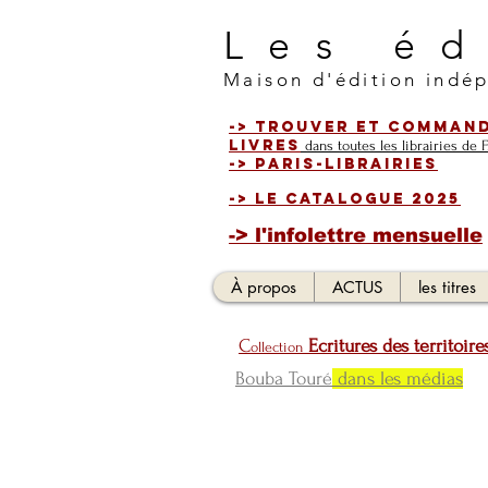
L e s é d i
Maison d'édition indép
-> Trouver et comman
livres
dans toutes les librairies de 
-> Paris-librairies
-> Le catalogue 2025
-> l'infolettre mensuelle
À propos
ACTUS
les titres
C
Ecritures des territoire
ollection
Bouba Touré
dans les médias