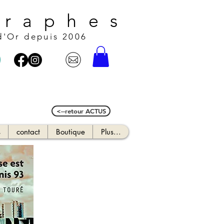
 r a p h e s
d'Or depuis 2006
<--retour ACTUS
s
contact
Boutique
Plus...