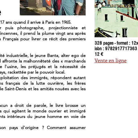
é
 17 ans quand il arrive à Paris en 1965.
er puis photographe, projectionniste et
incennes, il prend la plume vingt ans après
 Français pour livrer ce récit des premiers
328 pages - format : 12
isbn : 9782917717363
12 €
 industrielle, le jeune Banta, alter ego de
Vente en ligne
 Il affronte la malhonnêteté des « marchands
e l’usine, les préjugés et la nécessité de
pays, rackettée par le pouvoir local.
xploitation des immigrés, répondent autant
 français de la lutte ouvrière, les frères
de Saint-Denis et les amitiés nouées avec les
n a droit de parole, le livre brosse un
fs qui agitent le monde ouvrier et immigré
ments intérieurs du jeune homme en voie de
 son pays d’origine ? Comment assumer