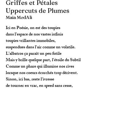
Griffes et Pétales
Uppercuts de Plumes
Maia MedAli
Ici en Poésie, on est des toupies
dans l'espace de nos vastes infinis
toupies vrillantes immobiles,
suspendues dans l'air comme un volatile.
L’albatros ça paraît un peu futile
Mais y brille quelque part, l'étoile du Subtil
Comme un phare qui illumine nos rives
lorsque nos coeurs écorchés trop dérivent.
Sinon, ici bas, reste l'ivresse
de tourner en vrac, en speed sans cesse,
comme un hamster qui se prend pour un mustang
alors que dans sa roue, sa cage l'étrangle.
​​L'auteure